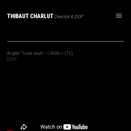
THIBAUT CHARLUT
Director & DOP
Angèle "Toute seule" - CANAL+ (TV)
D.O.P