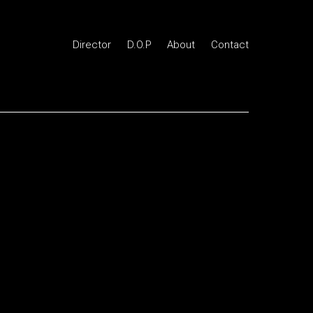
Director
D.O.P
About
Contact