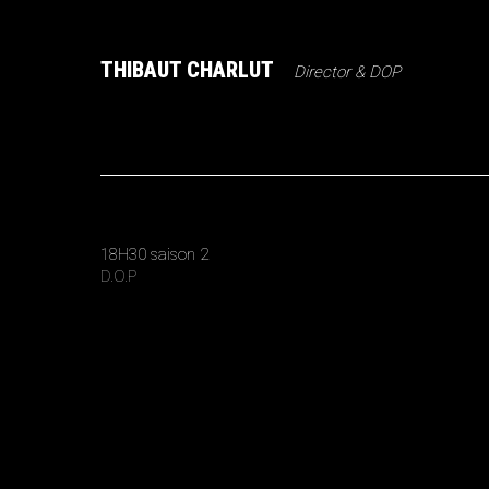
THIBAUT CHARLUT
Director & DOP
18H30 saison 2
D.O.P